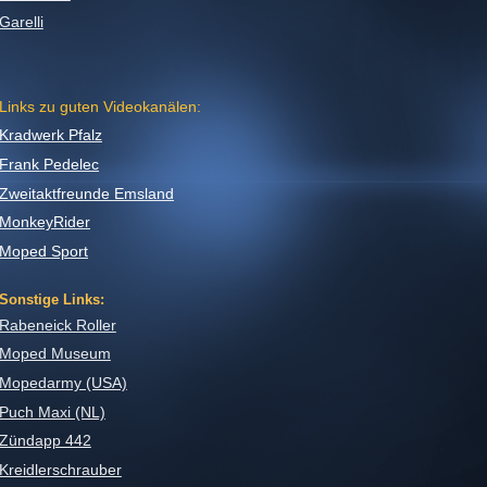
Garelli
Links zu guten Videokanälen:
Kradwerk Pfalz
Frank Pedelec
Zweitaktfreunde Emsland
MonkeyRider
Moped Sport
Sonstige Links:
Rabeneick Roller
Moped Museum
Mopedarmy (USA)
Puch Maxi (NL)
Zündapp 442
Kreidlerschrauber