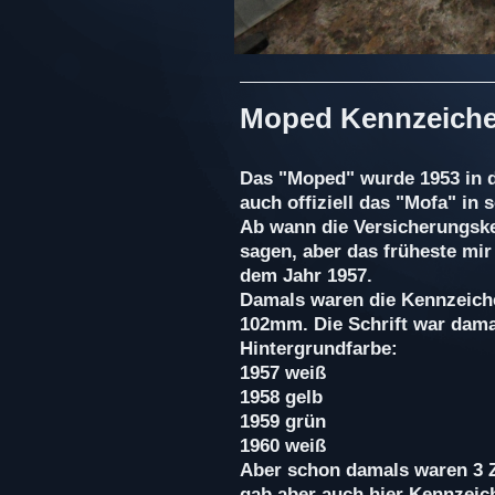
Moped Kennzeich
Das "Moped" wurde 1953 in 
auch offiziell das "Mofa" in
Ab wann die Versicherungske
sagen, aber das früheste mi
dem Jahr 1957.
Damals waren die Kennzeich
102mm. Die Schrift war dama
Hintergrundfarbe:
1957 weiß
1958 gelb
1959 grün
1960 weiß
Aber schon damals waren 3 Z
gab aber auch hier Kennzeich