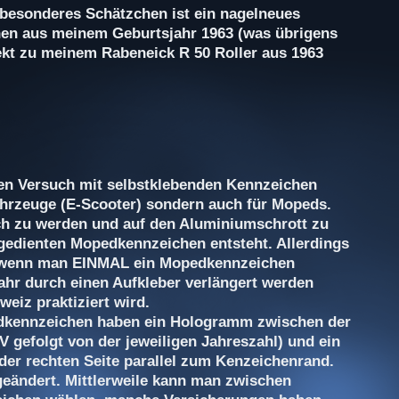
besonderes Schätzchen ist ein nagelneues
en aus meinem Geburtsjahr 1963 (was übrigens
ekt zu meinem Rabeneick R 50 Roller aus 1963
nen Versuch mit selbstklebenden Kennzeichen
fahrzeuge (E-Scooter) sondern auch für Mopeds.
ch zu werden und auf den Aluminiumschrott zu
sgedienten Mopedkennzeichen entsteht. Allerdings
r wenn man EINMAL ein Mopedkennzeichen
ahr durch einen Aufkleber verlängert werden
weiz praktiziert wird.
dkennzeichen haben ein Hologramm zwischen der
V gefolgt von der jeweiligen Jahreszahl) und ein
er rechten Seite parallel zum Kenzeichenrand.
 geändert. Mittlerweile kann man zwischen