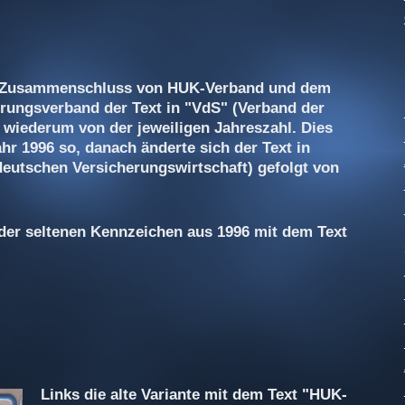
en Zusammenschluss von HUK-Verband und dem
rungsverband der Text in "VdS" (Verband der
 wiederum von der jeweiligen Jahreszahl. Dies
hr 1996 so, danach änderte sich der Text in
utschen Versicherungswirtschaft) gefolgt von
 der seltenen Kennzeichen aus 1996 mit dem Text
Links die alte Variante mit dem Text "HUK-