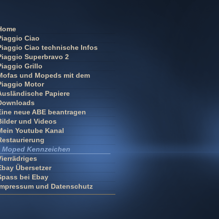
Home
Piaggio Ciao
Piaggio Ciao technische Infos
Piaggio Superbravo 2
Piaggio Grillo
Mofas und Mopeds mit dem
Piaggio Motor
Ausländische Papiere
Downloads
Eine neue ABE beantragen
Bilder und Videos
Mein Youtube Kanal
Restaurierung
Moped Kennzeichen
Vierrädriges
Ebay Übersetzer
Spass bei Ebay
Impressum und Datenschutz