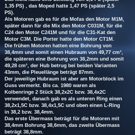
1,35 PS) , das Moped hatte 1,47 PS (später 2,5
PS).
Als Motoren gab es für die Mofas den Motor M1M,
später dann für die Mix den Motor C031M, für die
C24 den Motor C241M und für die C31-Kat den
Motor C3M. Die Porter hatte den Motor CT1M.
Die frühen Motoren hatten eine Bohrung von
38,4mm und somit einen Hubraum von 49,77 cm³,
die späteren eine Bohrung von 38,2mm und somit
49,28 cm³, der Hub betrug bei beiden Varianten
43mm, die Pleuellänge beträgt 87mm.
Der jeweilige Hubraum ist aber am Motorblock im
Guss vermerkt. Bis ca. 1980 waren als
Kolbenringe 2 Stück 38,2x2C bzw. 38,4x2C
verwendet, danach gab es als unteren Ring einen
38,2x1,5C bzw. 38,4x1,5C und oben einen L-Ring
in 38,2 bzw. 38,4mm.
Das erste Übermass beträgt für die Motoren mit
38,4mm Bohrung 38,6mm, das zweite Übermass
beträgt 38,8mm.