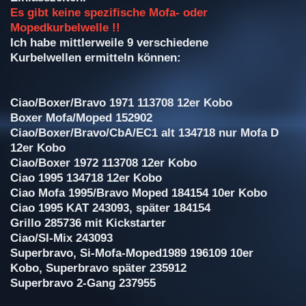
Es gibt keine spezifische Mofa- oder
Mopedkurbelwelle !!
Ich habe mittlerweile 9 verschiedene
Kurbelwellen ermitteln können:
Ciao/Boxer/Bravo 1971 113708 12er Kobo
Boxer Mofa/Moped 152902
Ciao/Boxer/Bravo/CbA/EC1 alt 134718 nur Mofa D
12er Kobo
Ciao/Boxer 1972 113708 12er Kobo
Ciao 1995 134718 12er Kobo
Ciao Mofa 1995/Bravo Moped 184154 10er Kobo
Ciao 1995 KAT 243093, später 184154
Grillo 285736 mit Kickstarter
Ciao/SI-Mix 243093
Superbravo, Si-Mofa-Moped1989 196109 10er
Kobo, Superbravo später 235912
Superbravo 2-Gang 237955